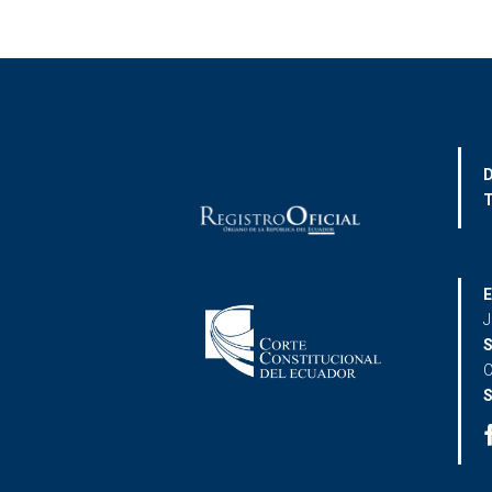
D
T
E
J
S
C
S