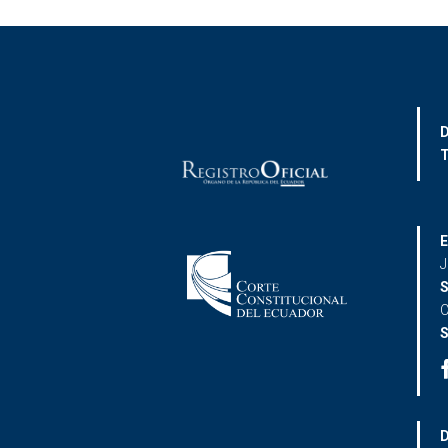
D
T
E
J
S
C
S
D