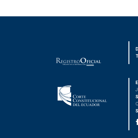
D
T
E
J
S
C
S