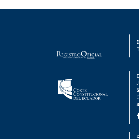
D
T
E
J
S
C
S
D