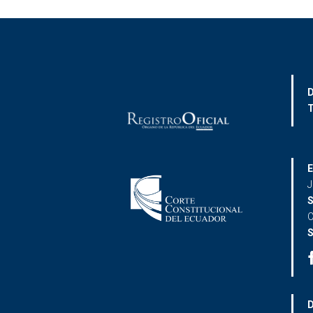
D
T
E
J
S
C
S
D