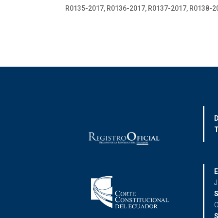
R0135-2017, R0136-2017, R0137-2017, R0138-2
D
T
E
J
S
C
S