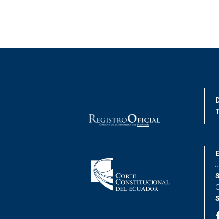
D
T
E
J
S
C
S