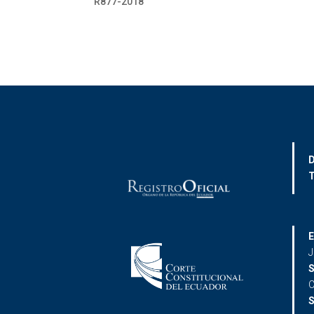
R877-2018
D
T
E
J
S
C
S