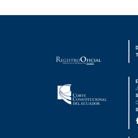
D
T
E
J
S
C
S