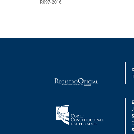
R097-2016.
D
T
E
J
S
C
S