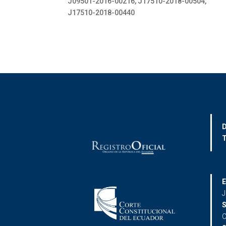
J09501-2016-00216, J17510-2018-00504,
J17510-2018-00440
D
T
E
J
S
C