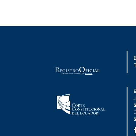
D
T
E
J
S
C
S