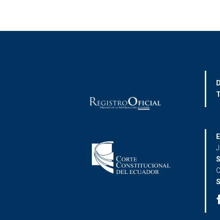
D
T
E
J
S
C
S