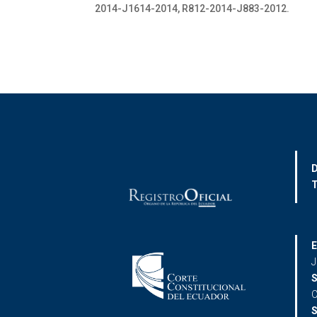
2014-J1614-2014, R812-2014-J883-2012.
D
T
E
J
S
C
S