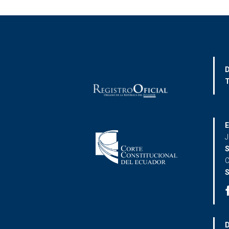
D
T
E
J
S
C
S
D