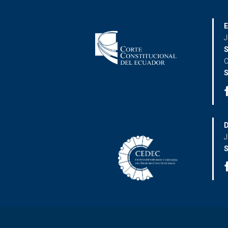
E
J
S
C
S
D
J
S