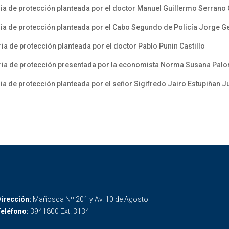
ia de protección planteada por el doctor Manuel Guillermo Serrano 
ria de protección planteada por el Cabo Segundo de Policía Jorg
a de protección planteada por el doctor Pablo Punin Castillo
aria de protección presentada por la economista Norma Susana Pa
a de protección planteada por el señor Sigifredo Jairo Estupiñan J
irección:
Mañosca Nº 201 y Av. 10 de Agosto
eléfono:
3941800 Ext. 3134