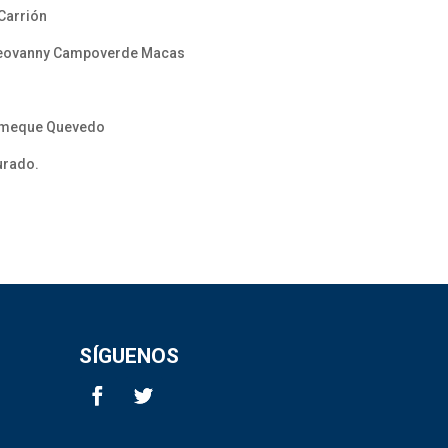
Carrión
e Geovanny Campoverde Macas
lomeque Quevedo
urado.
SÍGUENOS