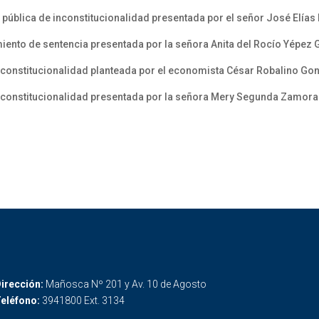
ública de inconstitucionalidad presentada por el señor José Elías
iento de sentencia presentada por la señora Anita del Rocío Yépez
nconstitucionalidad planteada por el economista César Robalino Go
nconstitucionalidad presentada por la señora Mery Segunda Zamora
irección:
Mañosca Nº 201 y Av. 10 de Agosto
eléfono:
3941800 Ext. 3134