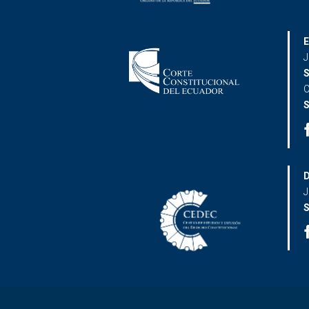
E
J
S
C
S
D
J
S