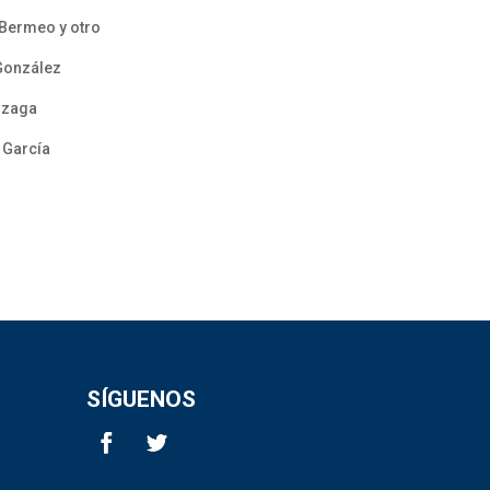
 Bermeo y otro
 González
nzaga
 García
SÍGUENOS