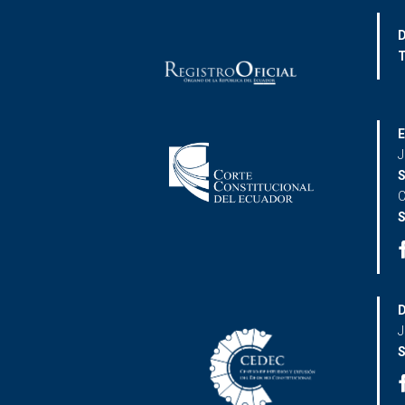
D
T
E
J
S
C
S
D
J
S