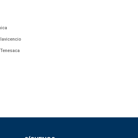
hica
llavicencio
o Tenesaca