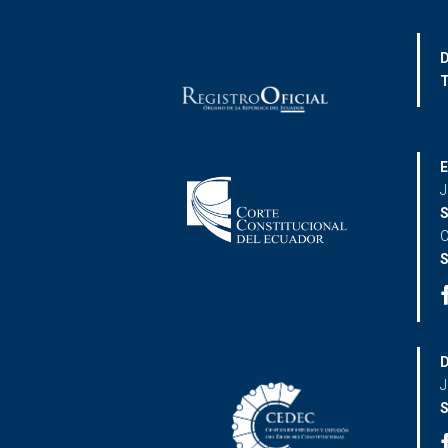
D
T
E
J
S
C
S
D
J
S