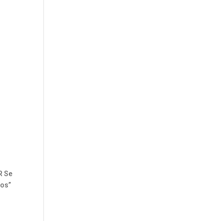
R Se
mos”