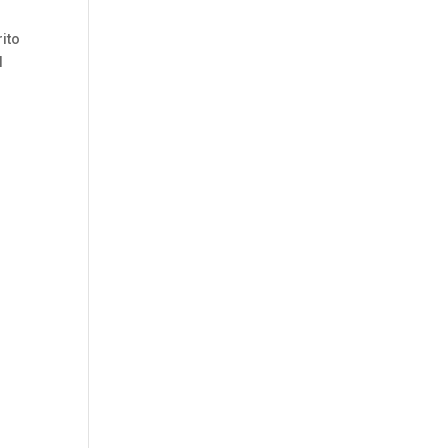
ito
l