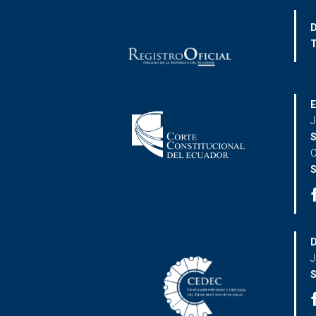
D
T
E
J
S
C
S
D
J
S