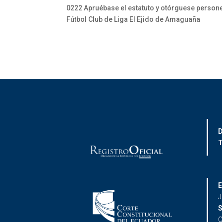
0222 Apruébase el estatuto y otórguese personer
Fútbol Club de Liga El Ejido de Amaguaña
D
T
E
J
S
C