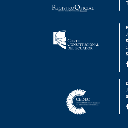
T
E
J
S
C
S
D
J
S