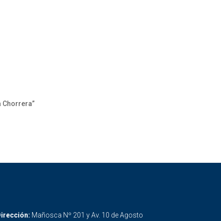
a Chorrera”
irección:
Mañosca Nº 201 y Av. 10 de Agosto