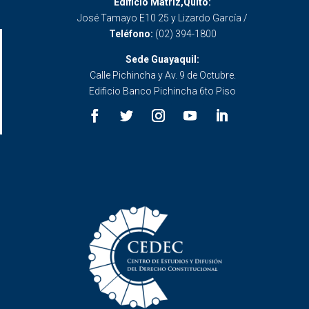
Edificio Matriz,Quito:
José Tamayo E10 25 y Lizardo García /
Teléfono:
(02) 394-1800
Sede Guayaquil:
Calle Pichincha y Av. 9 de Octubre.
Edificio Banco Pichincha 6to Piso