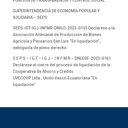
FUNCIÓN DE TRANSPARENCIA Y CONTROL SOCIAL
SUPERINTENDENCIA DE ECONOMÍA POPULAR Y
SOLIDARIA – SEPS:
SEPS-IGT-IGJ-INFMR-DNILO-2023-0155 Declárese a la
Asociación Artesanal de Producción de Bienes
Agrícola y Pecuarios San Luis “En liquidación”,
extinguida de pleno derecho
S E P S – I G T – I G J – I N F M R – DNLESF-2023-0161
Declárese el cierre del proceso de liquidación de la
Cooperativa de Ahorro y Crédito
UVECOOP Ltda., Unión Vasco Ecuatoriana “En
liquidación”