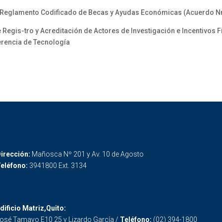
 Reglamento Codificado de Becas y Ayudas Económicas (Acuerdo N
gis-tro y Acreditación de Actores de Investigación e Incentivos Fi
erencia de Tecnología
irección:
Mañosca Nº 201 y Av. 10 de Agosto
eléfono:
3941800 Ext. 3134
dificio Matriz,Quito:
osé Tamayo E10 25 y Lizardo García /
Teléfono:
(02) 394-1800