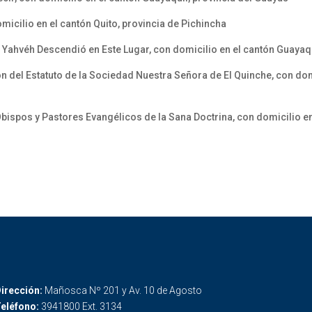
icilio en el cantón Quito, provincia de Pichincha
 Yahvéh Descendió en Este Lugar, con domicilio en el cantón Guayaqu
 del Estatuto de la Sociedad Nuestra Señora de El Quinche, con domi
ispos y Pastores Evangélicos de la Sana Doctrina, con domicilio en 
irección:
Mañosca Nº 201 y Av. 10 de Agosto
eléfono:
3941800 Ext. 3134