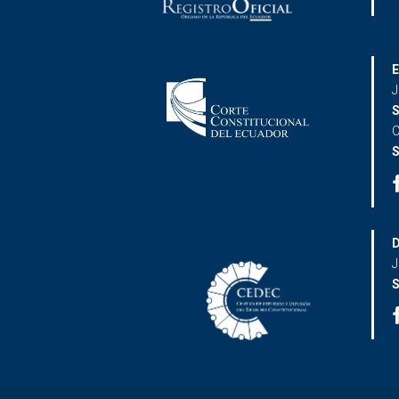
E
J
S
C
S
D
J
S