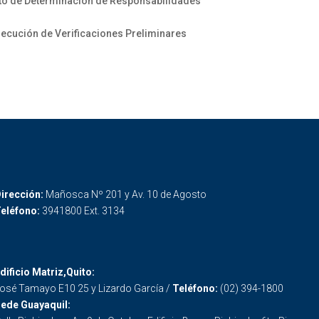
to de Determinación de Responsabilidades
jecución de Verificaciones Preliminares
irección:
Mañosca Nº 201 y Av. 10 de Agosto
eléfono:
3941800 Ext. 3134
dificio Matriz,Quito:
osé Tamayo E10 25 y Lizardo García /
Teléfono:
(02) 394-1800
ede Guayaquil: