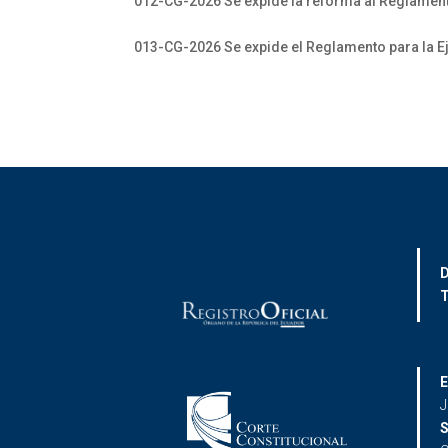
012-CG-2026 Se expide la reforma al Reglamen
013-CG-2026 Se expide el Reglamento para la E
D
T
E
J
S