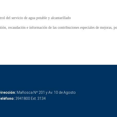
ol del servicio de agua potable y alcantarillado
tión, recaudación e información de las contribuciones especiales de mejoras, po
irección:
Mañosca Nº 201 y Av. 10 de Agosto
eléfono:
3941800 Ext. 3134