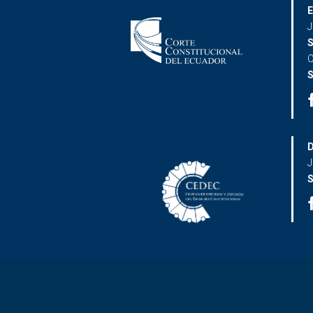
E
J
S
C
S
D
J
S