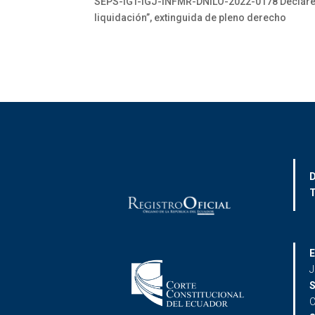
SEPS-IGT-IGJ-INFMR-DNILO-2022-0178 Declárese
liquidación”, extinguida de pleno derecho
D
T
E
J
S
C