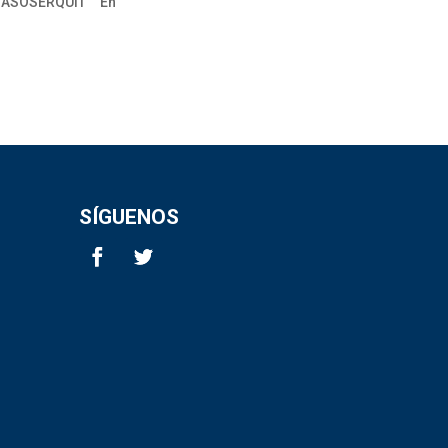
 “ASOSERQUIT” “En
SÍGUENOS