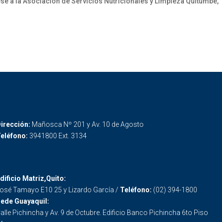
 a la Asociación de Servicios Nutricionales y Limpieza Quitumbe,
irección:
Mañosca Nº 201 y Av. 10 de Agosto
eléfono:
3941800 Ext. 3134
dificio Matriz,Quito:
osé Tamayo E10 25 y Lizardo García /
Teléfono:
(02) 394-1800
ede Guayaquil:
alle Pichincha y Av. 9 de Octubre. Edificio Banco Pichincha 6to Piso