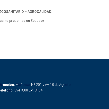
 ZOOSANITARIO – AGROCALIDAD:
rias no presentes en Ecuador
irección:
Mañosca Nº 201 y Av. 10 de Agosto
eléfono:
3941800 Ext. 3134