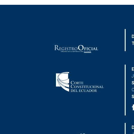
D
T
E
J
S
C
S
D