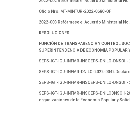
2022-002 Refórmese el Acuerdo Ministerial No.
Oficio Nro. MT-MINTUR-2022-0680-OF
2022-003 Refórmese el Acuerdo Ministerial No.
RESOLUCIONES:
FUNCIÓN DE TRANSPARENCIA Y CONTROL SOC
SUPERINTENDENCIA DE ECONOMÍA POPULAR Y 
SEPS-IGT-IGJ-INFMR-INSOEPS-DNILO-DNSOII- 202
SEPS-IGT-IGJ-INFMR-DNILO-2022-0042 Declárese
SEPS-IGT-IGJ-INFMR-INSOEPS-DNILO-DNSOII- 202
SEPS-IGT-IGJ-INFMR-INSOEPS-DNILODNSOII-2022-
organizaciones de la Economía Popular y Solid