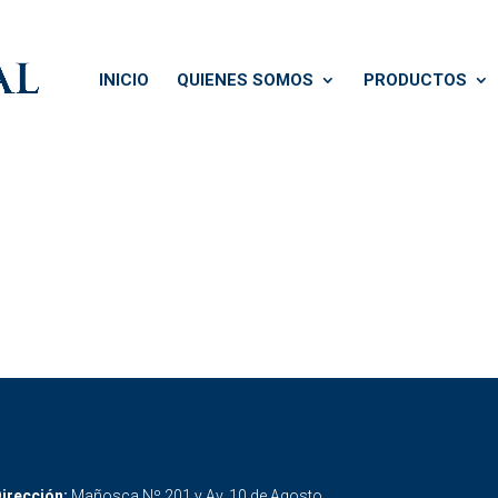
INICIO
QUIENES SOMOS
PRODUCTOS
irección:
Mañosca Nº 201 y Av. 10 de Agosto