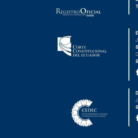
T
E
J
S
C
S
D
J
S