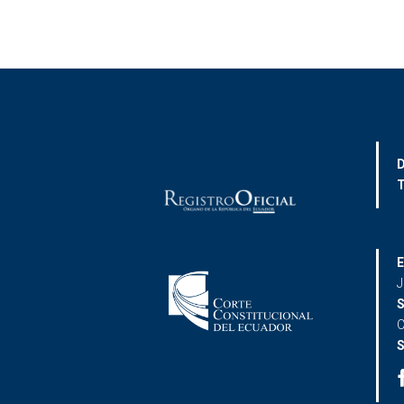
D
T
E
J
S
C
S