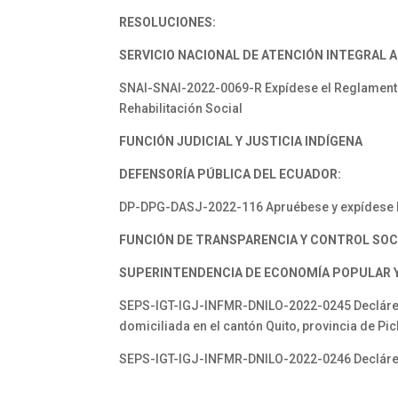
RESOLUCIONES:
SERVICIO NACIONAL DE ATENCIÓN INTEGRAL A
SNAI-SNAI-2022-0069-R Expídese el Reglamento
Rehabilitación Social
FUNCIÓN JUDICIAL Y JUSTICIA INDÍGENA
DEFENSORÍA PÚBLICA DEL ECUADOR:
DP-DPG-DASJ-2022-116 Apruébese y expídese la 
FUNCIÓN DE TRANSPARENCIA Y CONTROL SOC
SUPERINTENDENCIA DE ECONOMÍA POPULAR Y 
SEPS-IGT-IGJ-INFMR-DNILO-2022-0245 Declárese
domiciliada en el cantón Quito, provincia de Pi
SEPS-IGT-IGJ-INFMR-DNILO-2022-0246 Declárese 