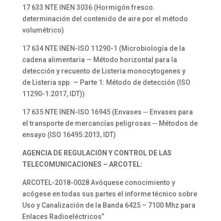
17 633 NTE INEN 3036 (Hormigón fresco.
determinación del contenido de aire por el método
volumétrico)
17 634 NTE INEN-ISO 11290-1 (Microbiología de la
cadena alimentaria — Método horizontal para la
detección y recuento de Listeria monocytogenes y
de Listeria spp. — Parte 1: Método de detección (ISO
11290-1:2017, IDT))
17 635 NTE INEN-ISO 16945 (Envases ─ Envases para
el transporte de mercancías peligrosas ─ Métodos de
ensayo (ISO 16495:2013, IDT)
AGENCIA DE REGULACIÓN Y CONTROL DE LAS
TELECOMUNICACIONES – ARCOTEL:
ARCOTEL-2018-0028 Avóquese conocimiento y
acógese en todas sus partes el informe técnico sobre
Uso y Canalización de la Banda 6425 – 7100 Mhz para
Enlaces Radioeléctricos”