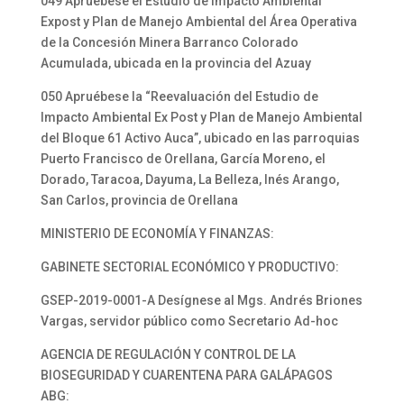
049 Apruébese el Estudio de Impacto Ambiental
Expost y Plan de Manejo Ambiental del Área Operativa
de la Concesión Minera Barranco Colorado
Acumulada, ubicada en la provincia del Azuay
050 Apruébese la “Reevaluación del Estudio de
Impacto Ambiental Ex Post y Plan de Manejo Ambiental
del Bloque 61 Activo Auca”, ubicado en las parroquias
Puerto Francisco de Orellana, García Moreno, el
Dorado, Taracoa, Dayuma, La Belleza, Inés Arango,
San Carlos, provincia de Orellana
MINISTERIO DE ECONOMÍA Y FINANZAS:
GABINETE SECTORIAL ECONÓMICO Y PRODUCTIVO:
GSEP-2019-0001-A Desígnese al Mgs. Andrés Briones
Vargas, servidor público como Secretario Ad-hoc
AGENCIA DE REGULACIÓN Y CONTROL DE LA
BIOSEGURIDAD Y CUARENTENA PARA GALÁPAGOS
ABG: