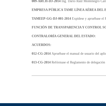
009-ARCH-DJ-2014
Ing. Darío Raúl Montenegro Carr
EMPRESA PÚBLICA TAME LÍNEA AÉREA DEL 
TAMEEP-GG-DJ-001-2014
Expídese y apruébase el R
FUNCIÓN DE TRANSPARENCIA Y CONTROL S
CONTRALORÍA GENERAL DEL ESTADO:
ACUERDOS:
012-CG-2014
Apruébase el manual de usuario del apli
013-CG-2014
Refórmase el Reglamento de delegación 