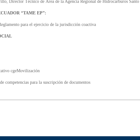
illo, Director Técnico de Área de la Agencia Regional de Hidrocarburos San
ECUADOR “TAME EP”:
eglamento para el ejercicio de la jurisdicción coactiva
OCIAL
cativo cgeMovilización
de competencias para la suscripción de documentos