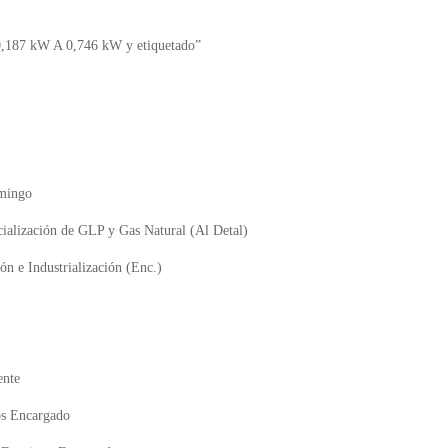
0,187 kW A 0,746 kW y etiquetado”
omingo
cialización de GLP y Gas Natural (Al Detal)
ón e Industrialización (Enc.)
ente
os Encargado