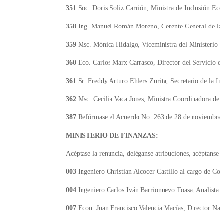
351
Soc. Doris Soliz Carrión, Ministra de Inclusión E
358
Ing. Manuel Román Moreno, Gerente General de l
359
Msc. Mónica Hidalgo, Viceministra del Ministerio
360
Eco. Carlos Marx Carrasco, Director del Servicio 
361
Sr. Freddy Arturo Ehlers Zurita, Secretario de la I
362
Msc. Cecilia Vaca Jones, Ministra Coordinadora de
387
Refórmase el Acuerdo No. 263 de 28 de noviembr
MINISTERIO DE FINANZAS:
Acéptase la renuncia, deléganse atribuciones, acéptanse 
003
Ingeniero Christian Alcocer Castillo al cargo de C
004
Ingeniero Carlos Iván Barrionuevo Toasa, Analista
007
Econ. Juan Francisco Valencia Macías, Director N