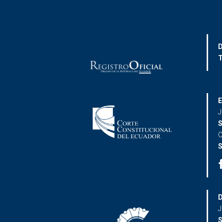
D
T
E
J
S
C
S
D
J
S