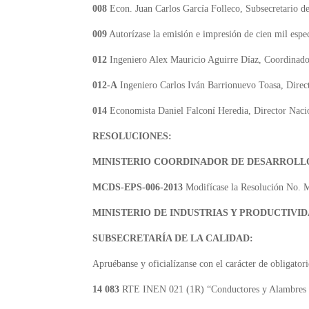
008
Econ. Juan Carlos García Folleco, Subsecretario de 
009
Autorízase la emisión e impresión de cien mil espec
012
Ingeniero Alex Mauricio Aguirre Díaz, Coordinado
012-A
Ingeniero Carlos Iván Barrionuevo Toasa, Direct
014
Economista Daniel Falconí Heredia, Director Naci
RESOLUCIONES:
MINISTERIO COORDINADOR DE DESARROLLO
MCDS-EPS-006-2013
Modifícase la Resolución No.
MINISTERIO DE INDUSTRIAS Y PRODUCTIVID
SUBSECRETARÍA DE LA CALIDAD:
Apruébanse y oficialízanse con el carácter de obligatori
14 083
RTE INEN 021 (1R) “Conductores y Alambres pa