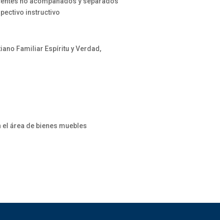
escentes no acompañados y separados
spectivo instructivo
ano Familiar Espíritu y Verdad,
 el área de bienes muebles