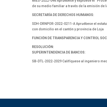
MIES-2022-046 Apruébese y expídese el “Proced
de su medio familiar a través de la emisión de 
SECRETARÍA DE DERECHOS HUMANOS:
SDH-DRNPOR-2022-0211-A Apruébese el estatuto y
con domicilio en el cantón y provincia de Loja
FUNCIÓN DE TRANSPARENCIA Y CONTROL SOC
RESOLUCIÓN:
SUPERINTENDENCIA DE BANCOS:
SB-DTL-2022-2029 Califíquese al ingeniero me