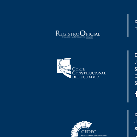
D
T
E
J
S
C
S
D
J
S