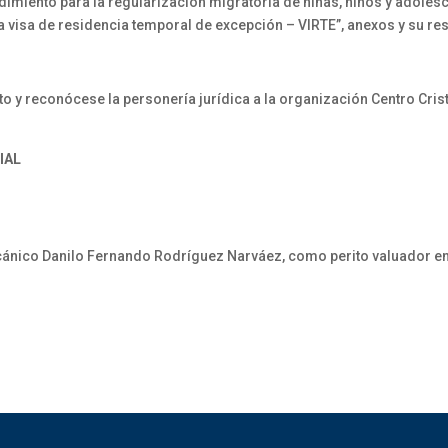
imiento para la regularización migratoria de niñas, niños y adol
la visa de residencia temporal de excepción – VIRTE”, anexos y su re
 reconócese la personería jurídica a la organización Centro Cristi
IAL
cánico Danilo Fernando Rodríguez Narváez, como perito valuador en