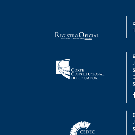
D
T
E
J
S
C
S
D
J
S