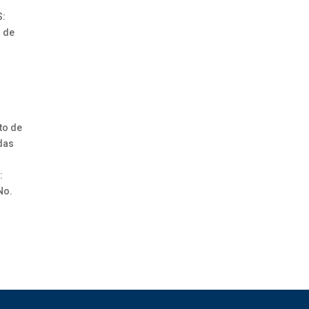
S:
 de
:
to de
das
:
No.