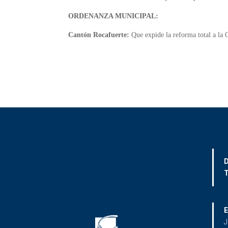
ORDENANZA MUNICIPAL:
Cantón Rocafuerte:
Que expide la reforma total a la O
D
T
E
J