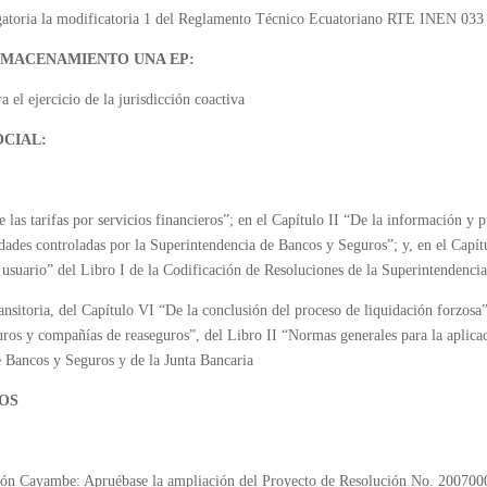
 obligatoria la modificatoria 1 del Reglamento Técnico Ecuatoriano RTE I
LMACENAMIENTO UNA EP:
 el ejercicio de la jurisdicción coactiva
OCIAL:
 las tarifas por servicios financieros”; en el Capítulo II “De la información y 
idades controladas por la Superintendencia de Bancos y Seguros”; y, en el Capít
usuario” del Libro I de la Codificación de Resoluciones de la Superintendenci
ansitoria, del Capítulo VI “De la conclusión del proceso de liquidación forzosa
guros y compañías de reaseguros”, del Libro II “Normas generales para la aplica
e Bancos y Seguros y de la Junta Bancaria
OS
tón Cayambe: Apruébase la ampliación del Proyecto de Resolución No. 200700