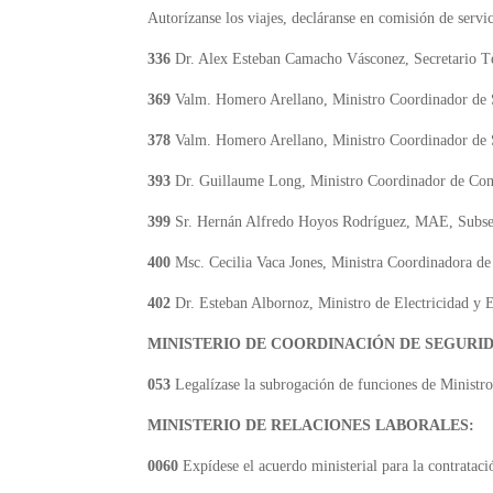
Autorízanse los viajes, decláranse en comisión de servi
336
Dr. Alex Esteban Camacho Vásconez, Secretario T
369
Valm. Homero Arellano, Ministro Coordinador de 
378
Valm. Homero Arellano, Ministro Coordinador de
393
Dr. Guillaume Long, Ministro Coordinador de Co
399
Sr. Hernán Alfredo Hoyos Rodríguez, MAE, Subsecr
400
Msc. Cecilia Vaca Jones, Ministra Coordinadora de
402
Dr. Esteban Albornoz, Ministro de Electricidad y 
MINISTERIO DE COORDINACIÓN DE SEGURI
053
Legalízase la subrogación de funciones de Ministr
MINISTERIO DE RELACIONES LABORALES:
0060
Expídese el acuerdo ministerial para la contrataci