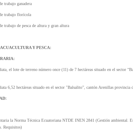
de trabajo ganadera
e trabajo florícola
e trabajo de pesca de altura y gran altura
 ACUACULTURA Y PESCA:
RARIA:
ta, el lote de terreno número once (11) de 7 hectáreas situado en el sector “Ba
ata 6,52 hectáreas situado en el sector "Balsalito”, cantón Arenillas provincia
AD:
luntaria la Norma Técnica Ecuatoriana NTDE INEN 2841 (Gestión ambiental. Est
. Requisitos)