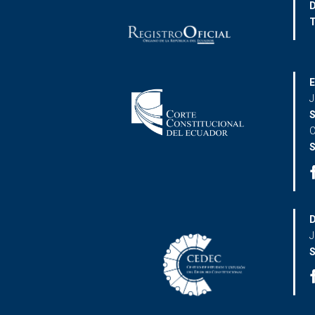
D
T
E
J
S
C
S
D
J
S