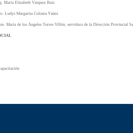
ng. María Elizabeth Vásquez Ruiz
Eco. Ludys Margarita Coloma Yánez
con. María de los
Ángeles Torres Villón, servidora de la Dirección Provincial S
OCIAL
capacitación