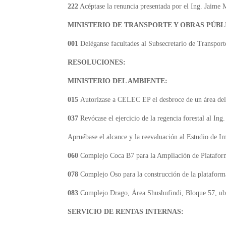
222
Acéptase la renuncia presentada por el Ing. Jaime 
MINISTERIO DE TRANSPORTE Y OBRAS PÚBL
001
Deléganse facultades al Subsecretario de Transporte
RESOLUCIONES:
MINISTERIO DEL AMBIENTE:
015
Autorízase a CELEC EP el desbroce de un área del
037
Revócase el ejercicio de la regencia forestal al I
Apruébase el alcance y la reevaluación al Estudio de Im
060
Complejo Coca B7 para la Ampliación de Plataforma
078
Complejo Oso para la construcción de la plataform
083
Complejo Drago, Área Shushufindi, Bloque 57, ubi
SERVICIO DE RENTAS INTERNAS: