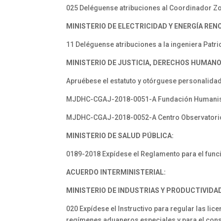
025 Deléguense atribuciones al Coordinador Zo
MINISTERIO DE ELECTRICIDAD Y ENERGÍA REN
11 Deléguense atribuciones a la ingeniera Patri
MINISTERIO DE JUSTICIA, DERECHOS HUMANO
Apruébese el estatuto y otórguese personalidad
MJDHC-CGAJ-2018-0051-A Fundación Humanista 
MJDHC-CGAJ-2018-0052-A Centro Observatorio I
MINISTERIO DE SALUD PÚBLICA:
0189-2018 Expídese el Reglamento para el funci
ACUERDO INTERMINISTERIAL:
MINISTERIO DE INDUSTRIAS Y PRODUCTIVIDAD
020 Expídese el Instructivo para regular las li
regímenes aduaneros especiales y para el con