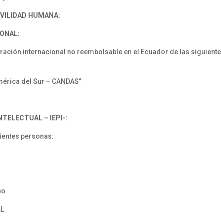
OVILIDAD HUMANA:
ONAL:
ración internacional no reembolsable en el Ecuador de las siguient
mérica del Sur – CANDAS”
TELECTUAL – IEPI-:
uientes personas:
ño
AL