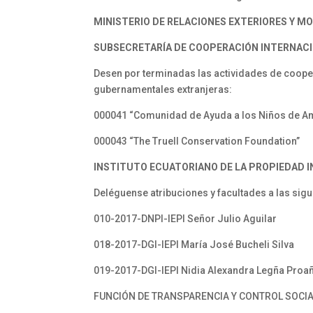
MINISTERIO DE RELACIONES EXTERIORES Y M
SUBSECRETARÍA DE COOPERACIÓN INTERNACI
Desen por terminadas las actividades de coope
gubernamentales extranjeras:
000041 “Comunidad de Ayuda a los Niños de A
000043 “The Truell Conservation Foundation”
INSTITUTO ECUATORIANO DE LA PROPIEDAD IN
Deléguense atribuciones y facultades a las sig
010-2017-DNPI-IEPI Señor Julio Aguilar
018-2017-DGI-IEPI María José Bucheli Silva
019-2017-DGI-IEPI Nidia Alexandra Legña Proa
FUNCIÓN DE TRANSPARENCIA Y CONTROL SOCI