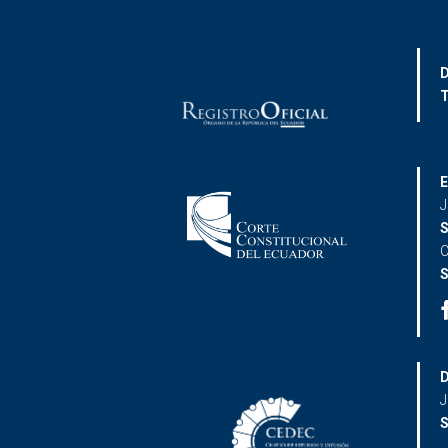
D
T
E
J
S
C
S
D
J
S