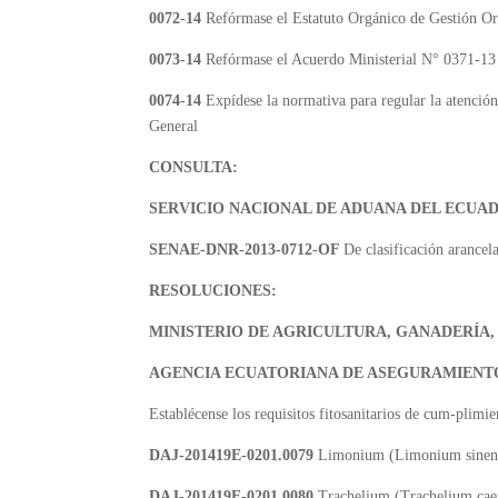
0072-14
Refórmase el Estatuto Orgánico de Gestión Or
0073-14
Refórmase el Acuerdo Ministerial N° 0371-13
0074-14
Expídese la normativa para regular la atenció
General
C
ONSULTA:
SERVICIO NACIONAL DE ADUANA DEL ECUA
SENAE-DNR-2013-0712-OF
De clasificación arance
RESOLUCIONES:
MINISTERIO DE AGRICULTURA, GANADERÍA,
AGENCIA ECUATORIANA DE ASEGURAMIENTO
Establécense los requisitos fitosanitarios de cum-plimie
DAJ-201419E-0201.0079
Limonium (Limonium sinense
DAJ-201419E-0201.0080
Trachelium (Trachelium cae