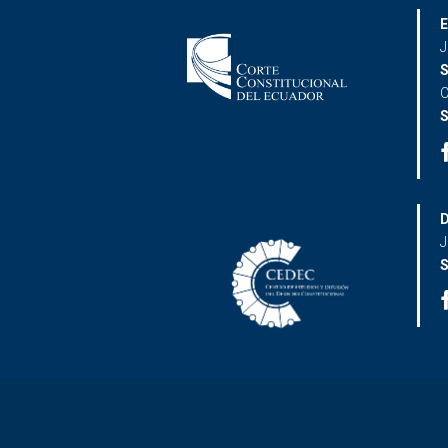
E
J
S
C
S
D
J
S