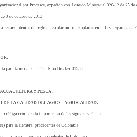
ganizacional por Procesos, expedido con Acuerdo Ministerial 020-12 de 25 de
 de 3 de octubre de 2013
n a requerimientos de régimen escolar no contemplados en la Ley Orgánica de E
DOR:
laria para la mercancía “Emulsión Breaker 01558”
 ACUACULTURA Y PESCA:
 DE LA CALIDAD DEL AGRO – AGROCALIDAD:
nto obligatorio para la importación de las siguientes plantas:
) para la siembra, procedentes de Colombia
ruleum) para la siembra, procedentes de Colombia