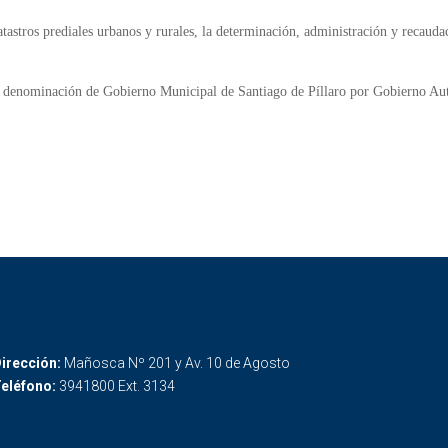
tastros prediales urbanos y rurales, la determinación, administración y recauda
e denominación de Gobierno Municipal de Santiago de Píllaro por Gobierno A
irección:
Mañosca Nº 201 y Av. 10 de Agosto
eléfono:
3941800 Ext. 3134