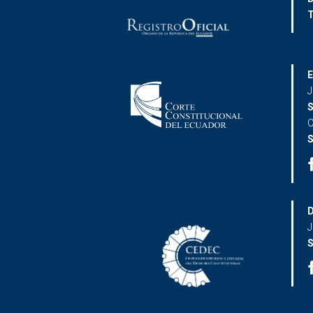
T
E
J
S
C
S
D
J
S