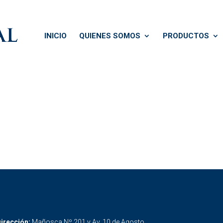
INICIO
QUIENES SOMOS
PRODUCTOS
irección:
Mañosca Nº 201 y Av. 10 de Agosto