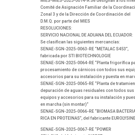
MIES-MIES-2025-0014-A Se designan a los mie
Comité de Asignación Familiar de la Coordinac
Zonal 3 y de la Dirección de Coordinación del
D.M.Q. por parte del MIES
RESOLUCIONES:
SERVICIO NACIONAL DE ADUANA DEL ECUADOR:
Se clasifican las siguientes mercancías:
SENAE-SGN-2025-0063-RE “METALAC S453”,
fabricada por STI BIOTECHNOLOGIE
SENAE-SGN-2025-0064-RE “Planta frigorífica pa
procesamiento de cárnicos con todos sus equi
accesorios para su instalación y puesta en mar
SENAE-SGN-2025-0065-RE “Planta de tratamien
depuración de aguas residuales con todos sus
equipos y accesorios para su instalación y pue
en marcha (sin montar)”
SENAE-SGN-2025-0066-RE “BIOMASA BACTERI
RICA EN PROTEINAS”, del fabricante EUROLYSIN
SENAE-SGN-2025-0067-RE “POWER