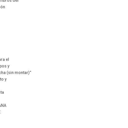
mbros del
ión
ra el
pos y
cha (sin montar)”
to y
sta
ANA
E