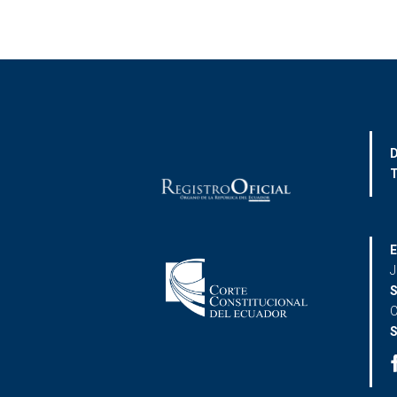
D
T
E
J
S
C
S