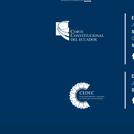
E
J
S
C
S
D
J
S