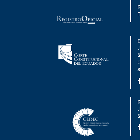
D
T
E
J
S
C
S
D
J
S