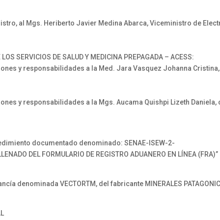
o, al Mgs. Heriberto Javier Medina Abarca, Viceministro de Electr
 LOS SERVICIOS DE SALUD Y MEDICINA PREPAGADA – ACESS:
nes y responsabilidades a la Med. Jara Vasquez Johanna Cristina,
nes y responsabilidades a la Mgs. Aucama Quishpi Lizeth Daniela, 
cedimiento documentado denominado: SENAE-ISEW-2-
 LLENADO DEL FORMULARIO DE REGISTRO ADUANERO EN LÍNEA (FRA)”
cancía denominada VECTORTM, del fabricante MINERALES PATAGONIC
AL