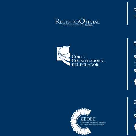
D
T
E
J
S
C
S
D
J
S