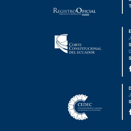
T
E
J
S
C
S
D
J
S