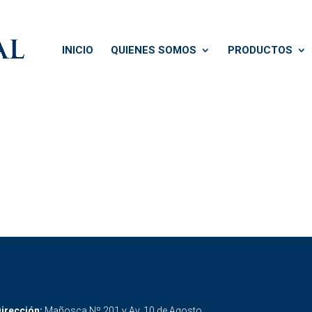
INICIO
QUIENES SOMOS
PRODUCTOS
irección:
Mañosca Nº 201 y Av. 10 de Agosto