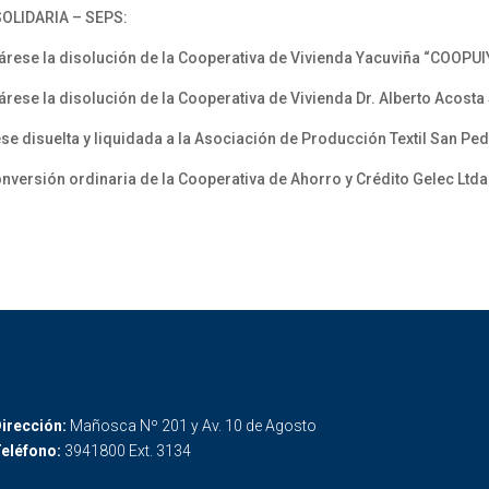
OLIDARIA – SEPS:
se la disolución de la Cooperativa de Vivienda Yacuviña “COOPU
se la disolución de la Cooperativa de Vivienda Dr. Alberto Acost
disuelta y liquidada a la Asociación de Producción Textil San Ped
ersión ordinaria de la Cooperativa de Ahorro y Crédito Gelec Ltda
irección:
Mañosca Nº 201 y Av. 10 de Agosto
eléfono:
3941800 Ext. 3134