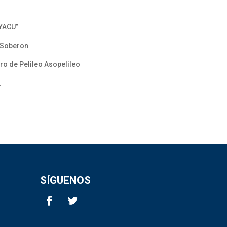
IYACU”
a Soberon
ro de Pelileo Asopelileo
.
SÍGUENOS