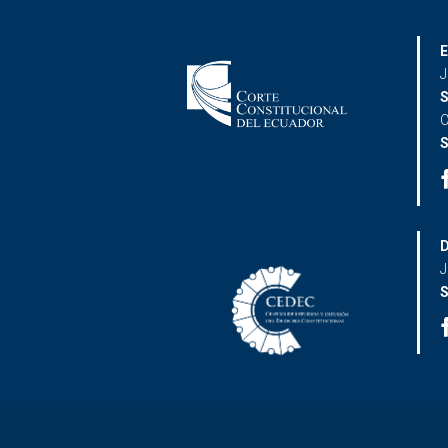
E
J
S
C
S
D
J
S