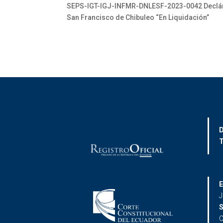
SEPS-IGT-IGJ-INFMR-DNLESF-2023-0042 Declárese
San Francisco de Chibuleo “En Liquidación”
D
T
E
J
S
C